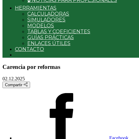
🔒 NOTICIAS PARA PROFESIONALES
HERRAMIENTAS
CALCULADORAS
SIMULADORES
MODELOS
TABLAS Y COEFICIENTES
GUÍAS PRÁCTICAS
ENLACES ÚTILES
CONTACTO
Carencia por reformas
02.12.2025
Compartir
Facebook