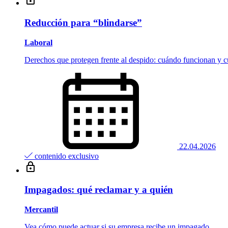
Reducción para “blindarse”
Laboral
Derechos que protegen frente al despido: cuándo funcionan y 
22.04.2026
contenido exclusivo
Impagados: qué reclamar y a quién
Mercantil
Vea cómo puede actuar si su empresa recibe un impagado.